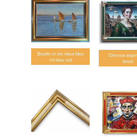
Boudin or ext vieux bleu
Chronos argen
mli bleu nuit
foncé