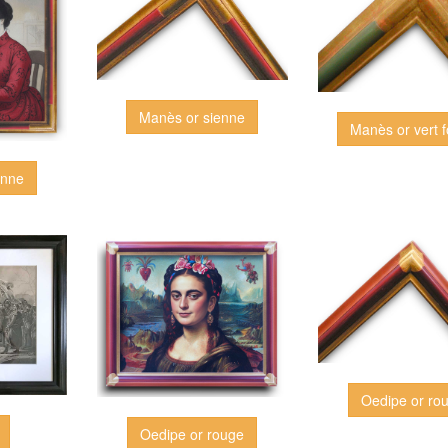
Manès or sienne
Manès or vert 
enne
Oedipe or ro
Oedipe or rouge