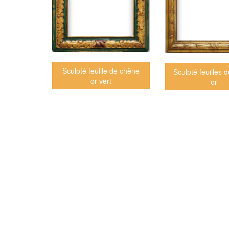
Sculpté feuille de chêne
Sculpté feuilles d
or vert
or