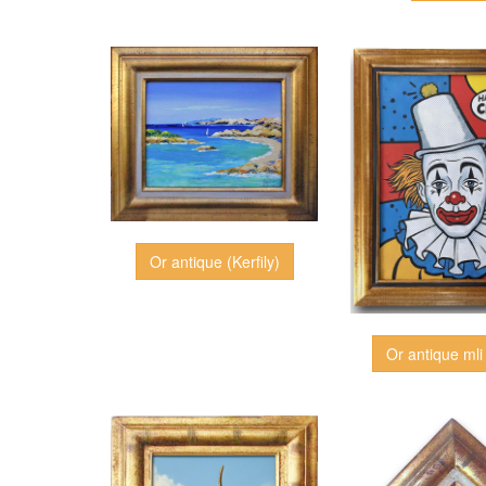
Or antique (Kerfily)
Or antique mli