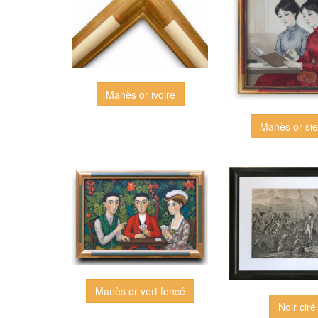
Manès or ivoire
Manès or si
Manès or vert foncé
Noir ciré