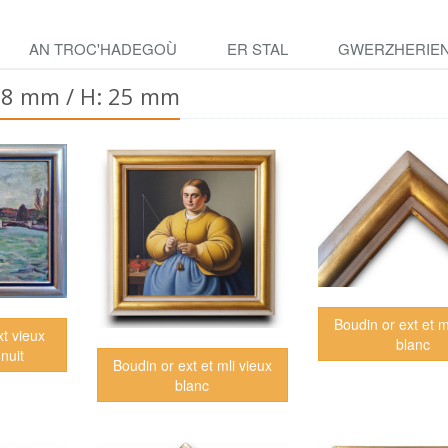
AN TROC'HADEGOÙ
ER STAL
GWERZHERIE
 68 mm / H: 25 mm
Boudin or ext et m
xt vieux
blanc
 nuit
Boudin or ext et mli vieux
blanc