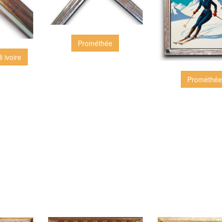
Prométhée
i ivoire
Prométhé