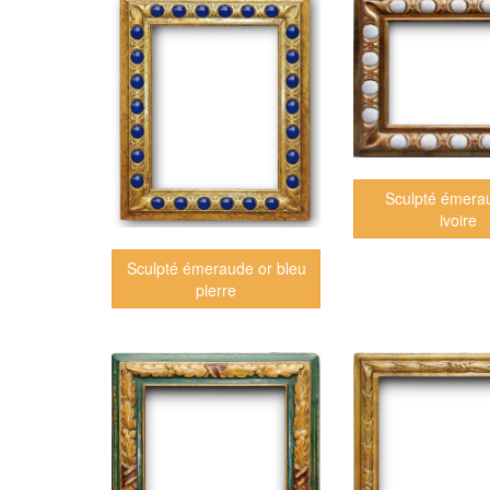
Sculpté émera
ivoire
Sculpté émeraude or bleu
pierre