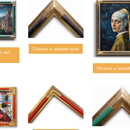
Chronos or assiette noire
t vert
Chronos or assiet