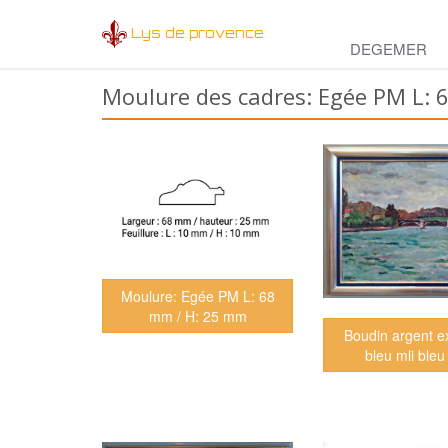
Lys de provence
DEGEMER
Moulure des cadres: Egée PM L:
Moulure: Egée PM L: 68
mm / H: 25 mm
Boudin argent e
bleu mli bleu