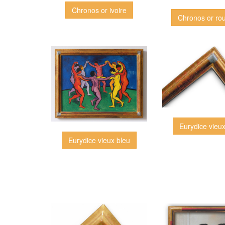
Chronos or ivoire
Chronos or rou
Eurydice vieu
Eurydice vieux bleu