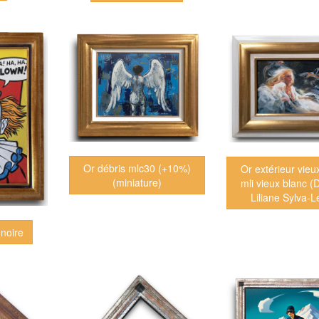
Or débris mlc30 (+10%)
Or extérieur vieu
(miniature)
mli vieux blanc (
Liliane Sylva-L
 noire