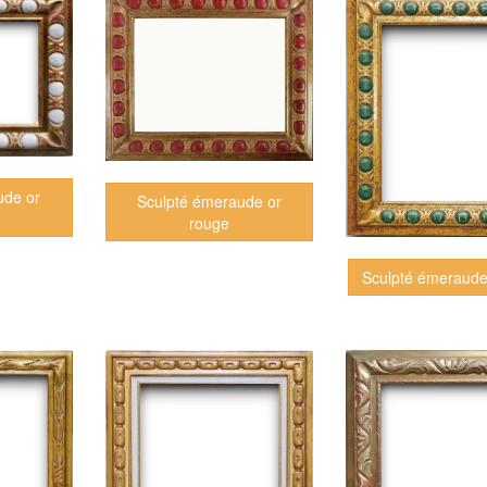
ude or
Sculpté émeraude or
rouge
Sculpté émeraude 