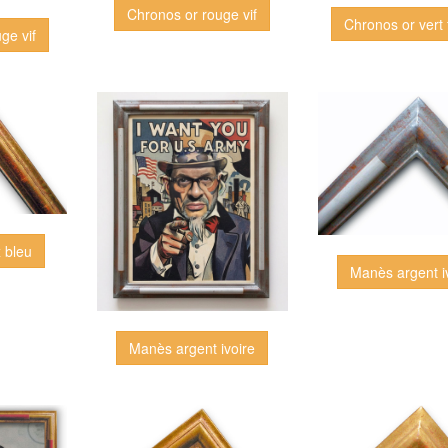
Chronos or rouge vif
Chronos or vert
ge vif
x bleu
Manès argent i
Manès argent ivoire