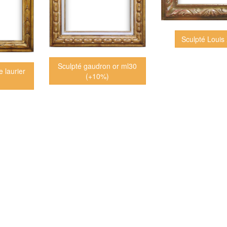
Sculpté Louis 
Sculpté gaudron or ml30
e laurier
(+10%)