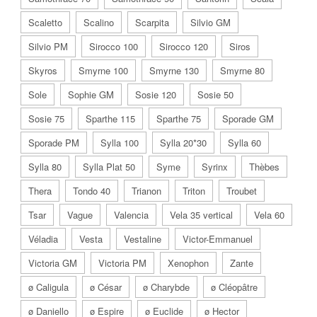
Scaletto
Scalino
Scarpita
Silvio GM
Silvio PM
Sirocco 100
Sirocco 120
Siros
Skyros
Smyrne 100
Smyrne 130
Smyrne 80
Sole
Sophie GM
Sosie 120
Sosie 50
Sosie 75
Sparthe 115
Sparthe 75
Sporade GM
Sporade PM
Sylla 100
Sylla 20*30
Sylla 60
Sylla 80
Sylla Plat 50
Syme
Syrinx
Thèbes
Thera
Tondo 40
Trianon
Triton
Troubet
Tsar
Vague
Valencia
Vela 35 vertical
Vela 60
Véladia
Vesta
Vestaline
Victor-Emmanuel
Victoria GM
Victoria PM
Xenophon
Zante
ø Caligula
ø César
ø Charybde
ø Cléopâtre
ø Daniello
ø Espire
ø Euclide
ø Hector