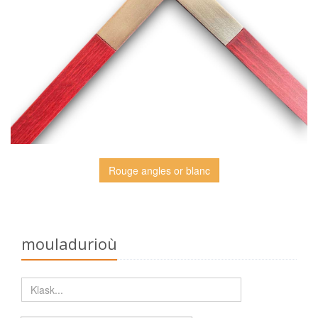
Rouge angles or blanc
mouladurioù