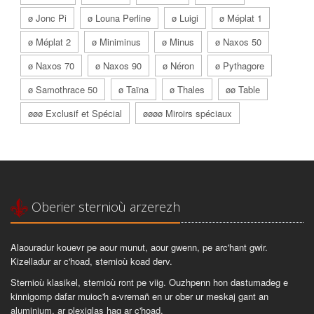
ø Jonc Pi
ø Louna Perline
ø Luigi
ø Méplat 1
ø Méplat 2
ø Miniminus
ø Minus
ø Naxos 50
ø Naxos 70
ø Naxos 90
ø Néron
ø Pythagore
ø Samothrace 50
ø Taïna
ø Thales
øø Table
øøø Exclusif et Spécial
øøøø Miroirs spéciaux
Oberier sternioù arzerezh
Alaouradur kouevr pe aour munut, aour gwenn, pe arc'hant gwir.
Kizelladur ar c'hoad, sternioù koad derv.
Sternioù klasikel, sternioù ront pe viig. Ouzhpenn hon dastumadeg e
kinnigomp dafar muioc'h a-vremañ en ur ober ur meskaj gant an
aluminium, ar plexiglas hag ar c'hoad.