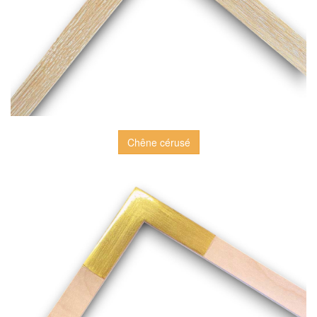
Chêne cérusé