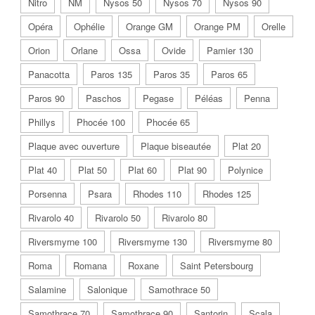
Nitro
NM
Nysos 50
Nysos 70
Nysos 90
Opéra
Ophélie
Orange GM
Orange PM
Orelle
Orion
Orlane
Ossa
Ovide
Pamier 130
Panacotta
Paros 135
Paros 35
Paros 65
Paros 90
Paschos
Pegase
Péléas
Penna
Phillys
Phocée 100
Phocée 65
Plaque avec ouverture
Plaque biseautée
Plat 20
Plat 40
Plat 50
Plat 60
Plat 90
Polynice
Porsenna
Psara
Rhodes 110
Rhodes 125
Rivarolo 40
Rivarolo 50
Rivarolo 80
Riversmyrne 100
Riversmyrne 130
Riversmyrne 80
Roma
Romana
Roxane
Saint Petersbourg
Salamine
Salonique
Samothrace 50
Samothrace 70
Samothrace 90
Santorin
Scala