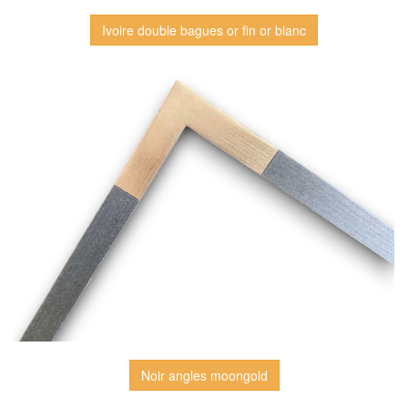
Ivoire double bagues or fin or blanc
Noir angles moongold