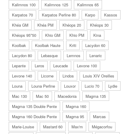
Kalimnos 100
Kalimnos 125
Kalimnos 65
Karpatos 70
Karpatos Perline 80
Karpo
Kassos
Khéa GM
Khéa PM
Khéops 20
Khéops 30
Khéops 95*50
Khio GM
Khio PM
Kina
Koolbak
Koolbak Haute
Kriti
Lacydon 60
Lacydon 80
Lebasque
Lemnos
Lenaric
Lepante
Leros
Leucade
Levone 100
Levone 140
Licorne
Lindos
Louis XIV Oreilles
Louna
Louna Perline
Louxor
Lucio 70
Lydie
Mac 130
Mac 50
Macedonia
Magma 135
Magma 135 Double Pente
Magma 160
Magma 160 Double Pente
Magma 95
Marcas
Marie-Louise
Mastard 60
Max'm
Mégacorfou