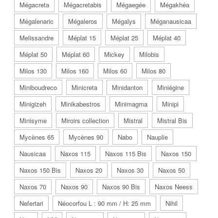
Mégacreta
Mégacretabis
Mégaegée
Mégakhéa
Mégalenaric
Mégaleros
Mégalys
Méganausicaa
Melissandre
Méplat 15
Méplat 25
Méplat 40
Méplat 50
Méplat 60
Mickey
Milobis
Milos 130
Milos 160
Milos 60
Milos 80
Miniboudreco
Minicreta
Minidanton
Miniégine
Minigizeh
Minikabestros
Minimagma
Minipi
Minisyme
Miroirs collection
Mistral
Mistral Bis
Mycènes 65
Mycènes 90
Nabo
Nauplie
Nausicaa
Naxos 115
Naxos 115 Bis
Naxos 150
Naxos 150 Bis
Naxos 20
Naxos 30
Naxos 50
Naxos 70
Naxos 90
Naxos 90 Bis
Naxos Neess
Nefertari
Néocorfou L : 90 mm / H: 25 mm
Nihil