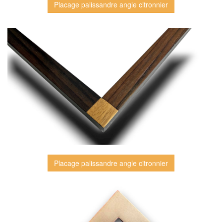
Placage palissandre angle citronnier
Placage palissandre angle citronnier