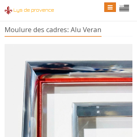
Toggle
Toggle
Lys de provence
navigation
language
Moulure des cadres: Alu Veran