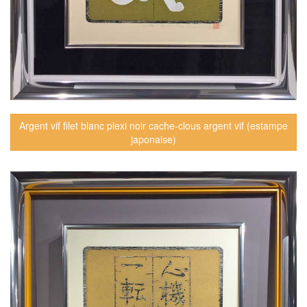
Argent vif filet blanc plexi noir cache-clous argent vif (estampe
japonaise)