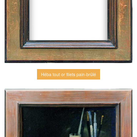
Héba tout or filets pain-brûlé