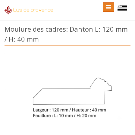
Toggle
Toggle
Lys de provence
navigation
language
Moulure des cadres: Danton L: 120 mm
/ H: 40 mm