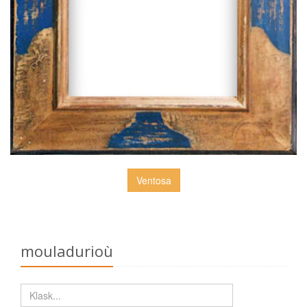
Ventosa
mouladurioù