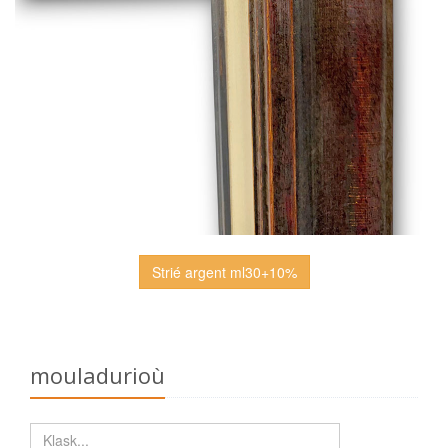
Strié argent ml30+10%
mouladurioù