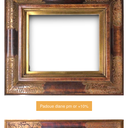
Padoue diane pm or +10%