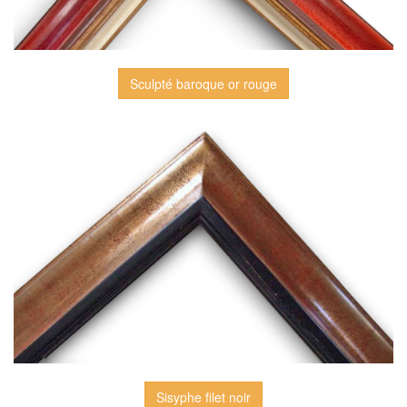
Sculpté baroque or rouge
Sisyphe filet noir