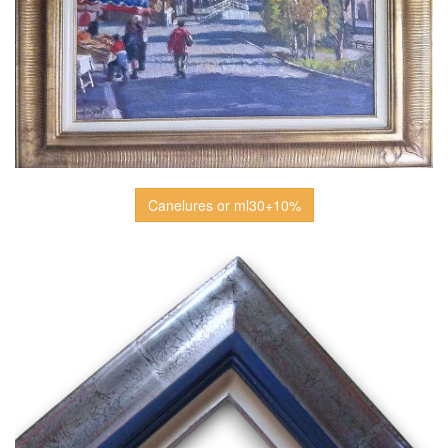
Canelures or ml30+10%