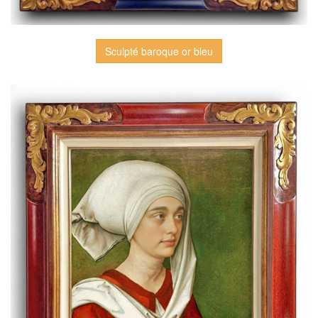
Sculpté baroque or bleu