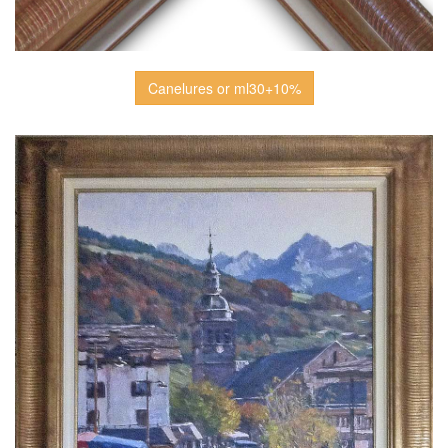
Canelures or ml30+10%