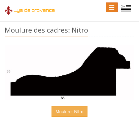
Toggle
Toggle
Lys de provence
navigation
language
Moulure des cadres: Nitro
Moulure: Nitro