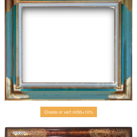
Oreste or vert ml30+10%