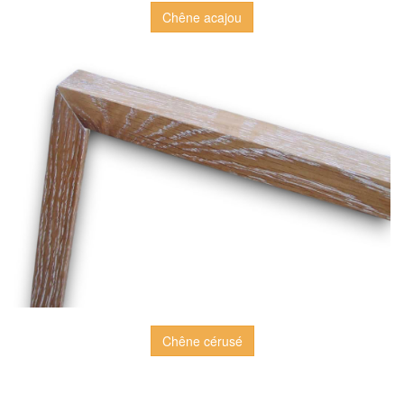
Chêne acajou
Chêne cérusé