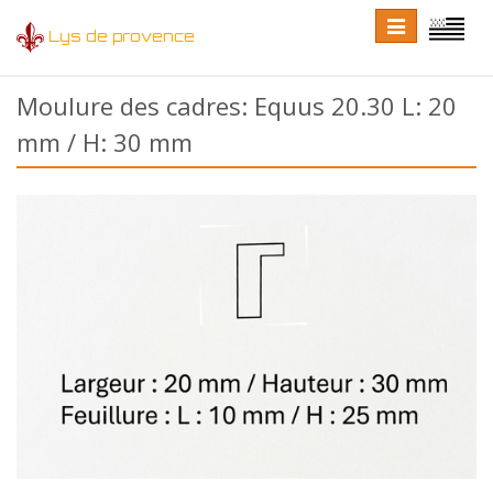
Toggle
Toggle
Lys de provence
navigation
language
Moulure des cadres: Equus 20.30 L: 20
mm / H: 30 mm