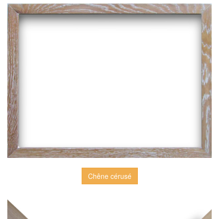
Chêne cérusé