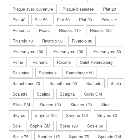
Plaque avec ouverture
Plaque biseautée
Plat 20
Plat 40
Plat 50
Plat 60
Plat 90
Polynice
Porsenna
Psara
Rhodes 110
Rhodes 125
Rivarolo 40
Rivarolo 50
Rivarolo 80
Riversmyrne 100
Riversmyrne 130
Riversmyrne 80
Roma
Romana
Roxane
Saint Petersbourg
Salamine
Salonique
Samothrace 50
Samothrace 70
Samothrace 90
Santorin
Scala
Scaletto
Scalino
Scarpita
Silvio GM
Silvio PM
Sirocco 100
Sirocco 120
Siros
Skyros
Smyrne 100
Smyrne 130
Smyrne 80
Sole
Sophie GM
Sosie 120
Sosie 50
Sosie 75
Sparthe 115
Sparthe 75
Sporade GM