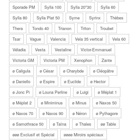
Sporade PM
Sylla 100
Sylla 20*30
Sylla 60
Sylla 80
Sylla Plat 50
Syme
Syrinx
Thèbes
Thera
Tondo 40
Trianon
Triton
Troubet
Tsar
Vague
Valencia
Vela 35 vertical
Vela 60
Véladia
Vesta
Vestaline
Victor-Emmanuel
Victoria GM
Victoria PM
Xenophon
Zante
ø Caligula
ø César
ø Charybde
ø Cléopâtre
ø Daniello
ø Espire
ø Euclide
ø Hector
ø Jonc Pi
ø Louna Perline
ø Luigi
ø Méplat 1
ø Méplat 2
ø Miniminus
ø Minus
ø Naxos 50
ø Naxos 70
ø Naxos 90
ø Néron
ø Pythagore
ø Samothrace 50
ø Taïna
ø Thales
øø Table
øøø Exclusif et Spécial
øøøø Miroirs spéciaux