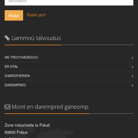
-
Klask pizh
Klask
Liammoù talvoudus
AN TROC'HADEGOÙ
ER STAL
GWERZHERIEN
DAREMPRED
Mont en darempred ganeomp.
Zone industrielle la Palud
83600 Fréjus