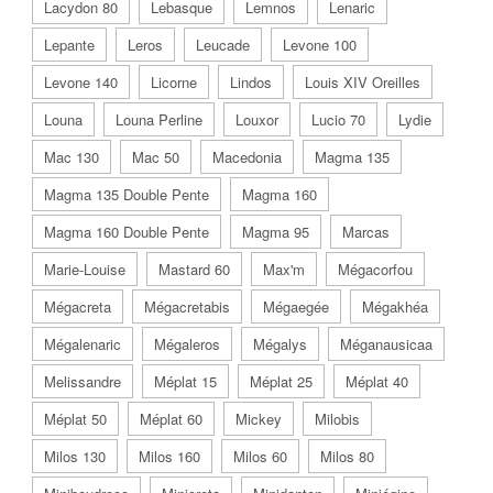
Lacydon 80
Lebasque
Lemnos
Lenaric
Lepante
Leros
Leucade
Levone 100
Levone 140
Licorne
Lindos
Louis XIV Oreilles
Louna
Louna Perline
Louxor
Lucio 70
Lydie
Mac 130
Mac 50
Macedonia
Magma 135
Magma 135 Double Pente
Magma 160
Magma 160 Double Pente
Magma 95
Marcas
Marie-Louise
Mastard 60
Max'm
Mégacorfou
Mégacreta
Mégacretabis
Mégaegée
Mégakhéa
Mégalenaric
Mégaleros
Mégalys
Méganausicaa
Melissandre
Méplat 15
Méplat 25
Méplat 40
Méplat 50
Méplat 60
Mickey
Milobis
Milos 130
Milos 160
Milos 60
Milos 80