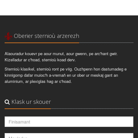
Oberier sternioù arzerezh
Alaouradur kouevr pe aour munut, aour gwenn, pe arc'hant gwir.
Kizelladur ar c'hoad, sternioù koad derv.
Sternioù klasikel, sternioù ront pe viig. Ouzhpenn hon dastumadeg e
kinnigomp dafar muioc'h a-vremañ en ur ober ur meskaj gant an
aluminium, ar plexiglas hag ar c'hoad.
Klask ur skouer