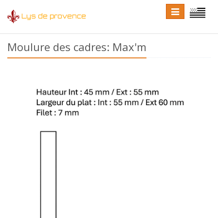
Toggle
Toggle
Lys de provence
navigation
language
Moulure des cadres: Max'm