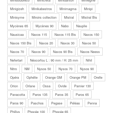
Miniboudreco
Minicreta
Minidanton
Miniégine
Minigizeh
Minikabestros
Minimagma
Minipi
Minisyme
Miroirs collection
Mistral
Mistral Bis
Mycènes 65
Mycènes 90
Nabo
Nauplie
Nausicaa
Naxos 115
Naxos 115 Bis
Naxos 150
Naxos 150 Bis
Naxos 20
Naxos 30
Naxos 50
Naxos 70
Naxos 90
Naxos 90 Bis
Naxos Neess
Nefertari
Néocorfou L : 90 mm / H: 25 mm
Nihil
Nitro
NM
Nysos 50
Nysos 70
Nysos 90
Opéra
Ophélie
Orange GM
Orange PM
Orelle
Orion
Orlane
Ossa
Ovide
Pamier 130
Panacotta
Paros 135
Paros 35
Paros 65
Paros 90
Paschos
Pegase
Péléas
Penna
Phillys
Phocée 100
Phocée 65