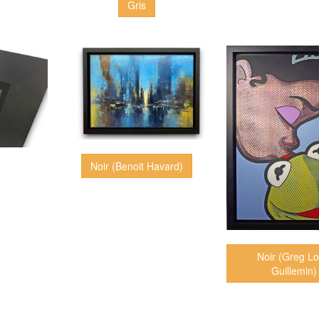
Gris
Noir (Benoit Havard)
Noir (Greg Lo
Guillemin)