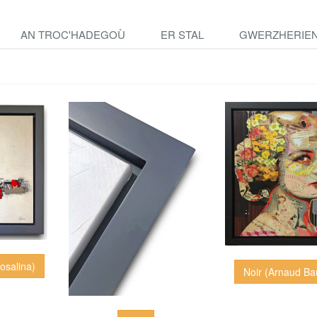
AN TROC'HADEGOÙ
ER STAL
GWERZHERIE
osalina)
Noir (Arnaud Bau