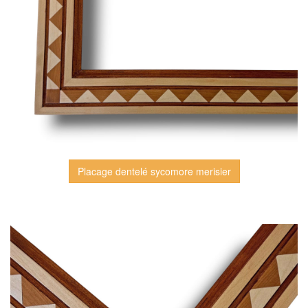
Placage dentelé sycomore merisier