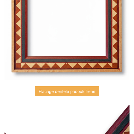
Placage dentelé padouk frêne