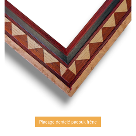
Placage dentelé padouk frêne