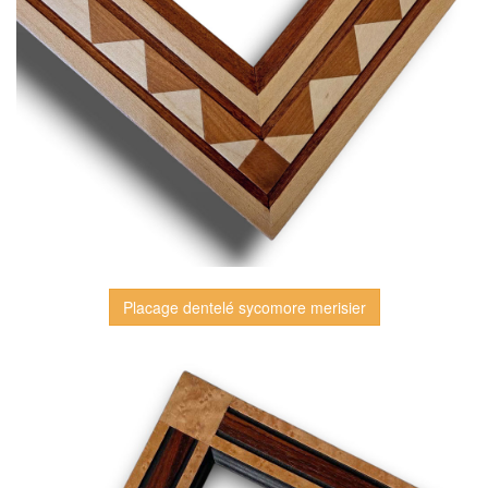
Placage dentelé sycomore merisier