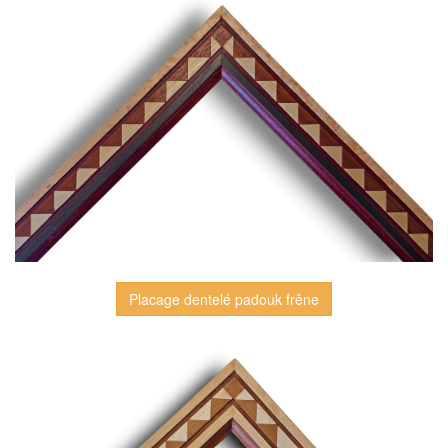
Placage dentelé padouk frêne