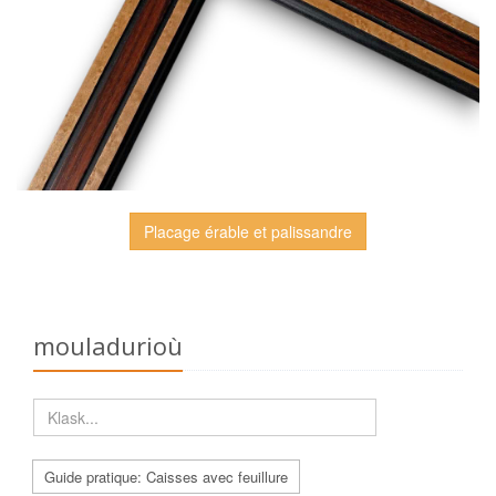
Placage érable et palissandre
mouladurioù
Guide pratique: Caisses avec feuillure