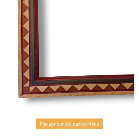
Placage dentelé padouk frêne