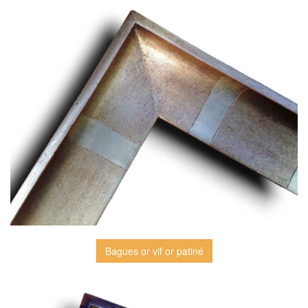
Bagues or vif or patiné