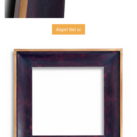
Aïspiri filet or