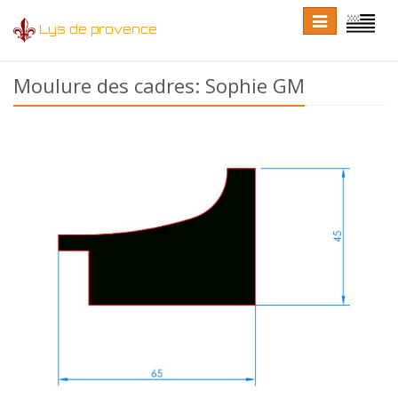
Toggle
Toggle
Lys de provence
navigation
language
Moulure des cadres: Sophie GM