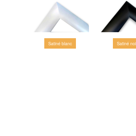
Satiné blanc
Satiné noi