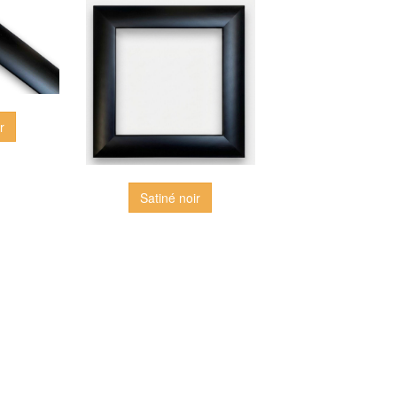
r
Satiné noir