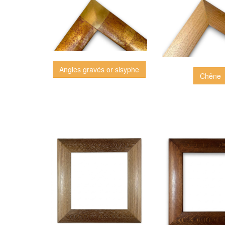
Angles gravés or sisyphe
Chêne