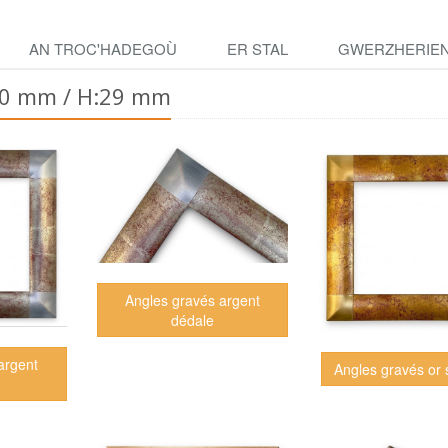
AN TROC'HADEGOÙ
ER STAL
GWERZHERIE
 90 mm / H:29 mm
Angles gravés argent
dédale
argent
Angles gravés or 