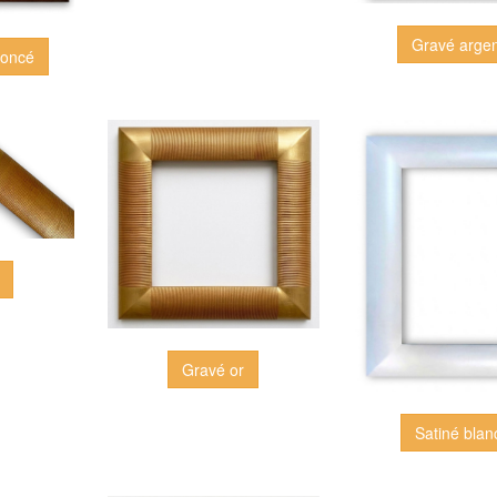
Gravé arge
foncé
Gravé or
Satiné blan