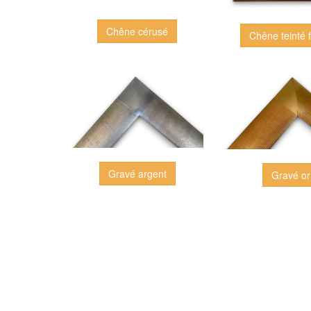
Chêne cérusé
Chêne teinté 
Gravé argent
Gravé or