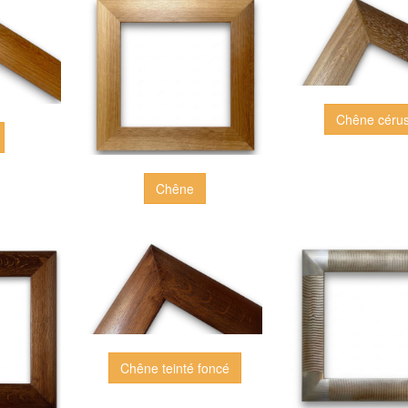
Chêne céru
Chêne
Chêne teinté foncé