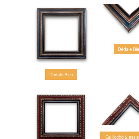
Dédale Bl
Dédale Bleu
Guilloché 2 assiet