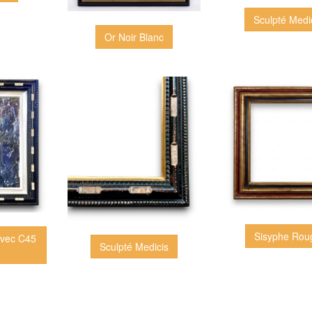
Sculpté Medi
Or Noir Blanc
Sisyphe Rou
avec C45
Sculpté Medicis