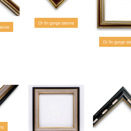
Or fin gorge sienne
ienne
Or fin gorge s
anc