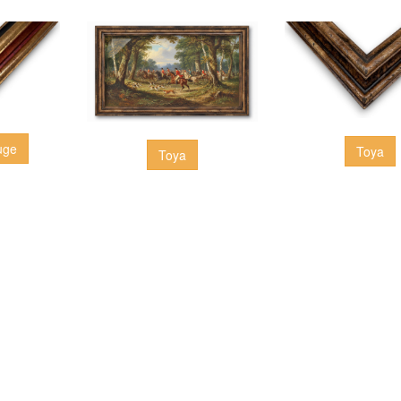
uge
Toya
Toya