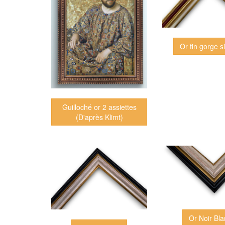
Or fin gorge s
Guilloché or 2 assiettes
(D'après Klimt)
Or Noir Bl