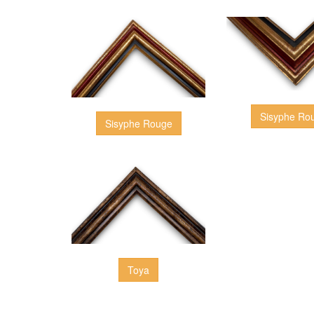
Sisyphe Ro
Sisyphe Rouge
Toya