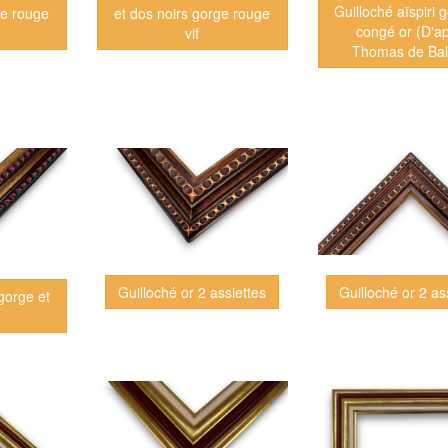
Guilloché aïspiri 
ge rouge
et dos noirs gorge rouge
congé or (D'a
vif
Thomas de Bal
Guilloché or 2 assiettes
Guilloché or 2 as
 gorge et