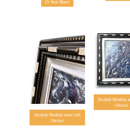
Or Noir Blanc
Sculpté Medicis 
(Veran)
Sculpté Medicis avec c45
(Veran)