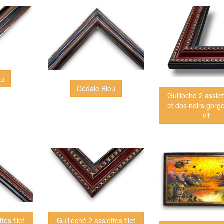
eu
Dédale Bleu
Guilloché 2 assiett
et dos noirs gorg
vif
tes filet
Guilloché 2 assiettes filet