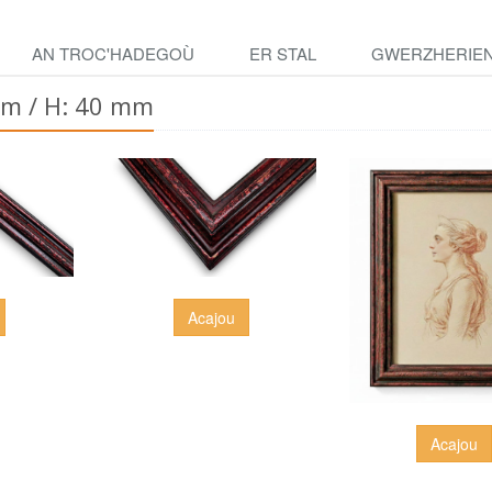
AN TROC'HADEGOÙ
ER STAL
GWERZHERIE
mm / H: 40 mm
Acajou
Acajou