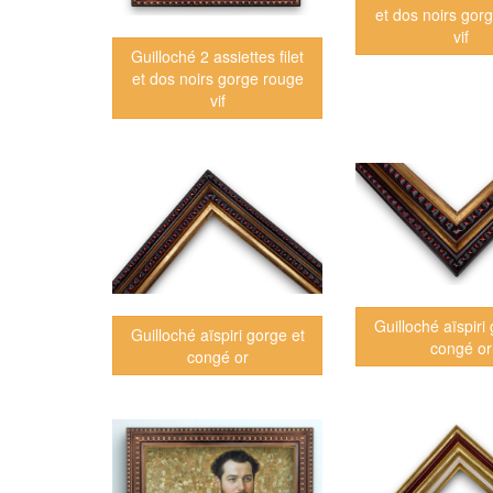
et dos noirs gor
vif
Guilloché 2 assiettes filet
et dos noirs gorge rouge
vif
Guilloché aïspiri
Guilloché aïspiri gorge et
congé or
congé or