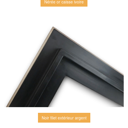
Nérée or caisse ivoire
Noir filet extérieur argent