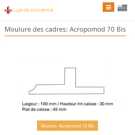
Toggle
Toggle
Lys de provence
navigation
language
Moulure des cadres: Acropomod 70 Bis
Moulure: Acropomod 70 Bis