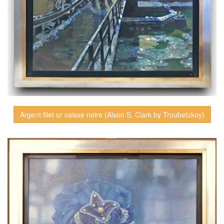
Argent filet or caisse noire (Alson S. Clark by Troubetzkoy)