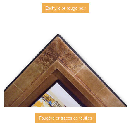
Eschylle or rouge noir
Fougère or traces de feuilles