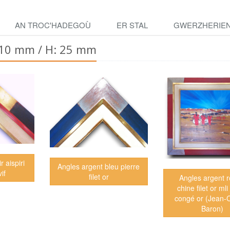
AN TROC'HADEGOÙ
ER STAL
GWERZHERIE
110 mm / H: 25 mm
r aispiri
Angles argent bleu pierre
vif
filet or
Angles argent 
chine filet or mli
congé or (Jean-
Baron)