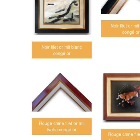
Noir filet or mli
congé or
Noir filet or mli blanc
congé or
Rouge chine filet or mli
ivoire congé or
Rouge chine file