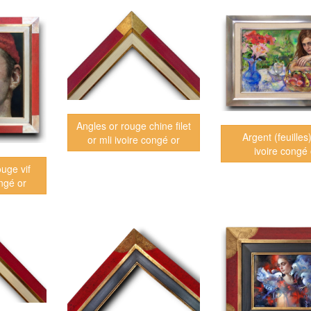
Angles or rouge chine filet
Argent (feuilles
or mli ivoire congé or
ivoire congé 
uge vif
ongé or