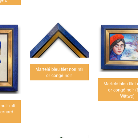
gé or
Martelé bleu filet noir mli
or congé noir
Martelé bleu filet 
or congé noir (
Wittwe)
 noir mli
Bernard