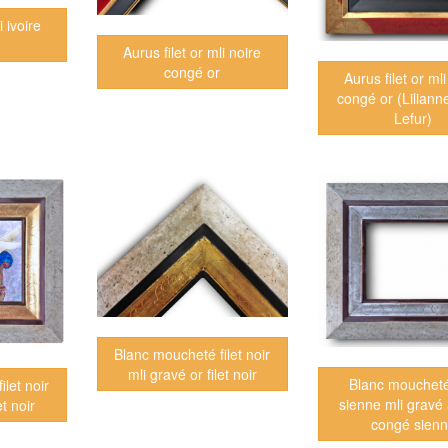
i ivoire
Aurus filet or mli noire
congé or
Aurus filet or mli
congé or (Lilianne
Lefur)
Blanc moucheté filet noir
mli gravé or filet noir
Blanc moucheté 
let noir
sienne mli gravé
et noir
congé sien