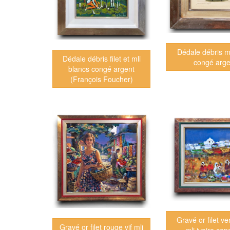
Dédale débris ml
Dédale débris filet et mli
congé arge
blancs congé argent
(François Foucher)
Gravé or filet ve
Gravé or filet rouge vif mli