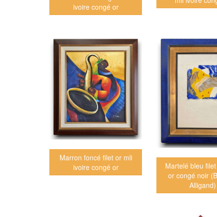
mli ivoire con
ivoire congé or
Marron foncé filet or mli
Martelé bleu filet
ivoire congé or
or congé noir (
Alligand)