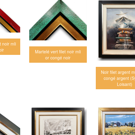
t noir mli
ir
Martelé vert filet noir mli
or congé noir
Noir filet argent ml
congé argent (S
Loisant)