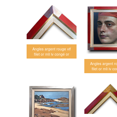
Angles argent rouge vif
filet or mli iv congé or
Angles argent ro
filet or mli iv c