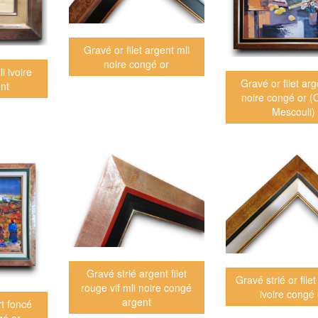
Gravé or filet argent mli
noire congé or
i ivoire
Gravé or filet arg
nt
noire congé or (
Mescouli)
Gravé strié argent filet
Gravé strié or filet
rouge vif mli noire congé
ivoire congé 
argent
rt foncé