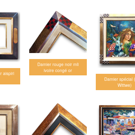
Damier rouge noir mli
ivoire congé or
 aispiri
Damier spécial 
Wittwe)