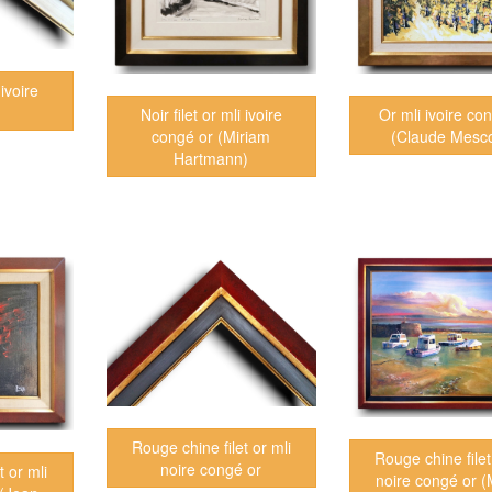
 ivoire
Noir filet or mli ivoire
Or mli ivoire co
congé or (Miriam
(Claude Mesco
Hartmann)
Rouge chine filet or mli
Rouge chine filet
noire congé or
t or mli
noire congé or (