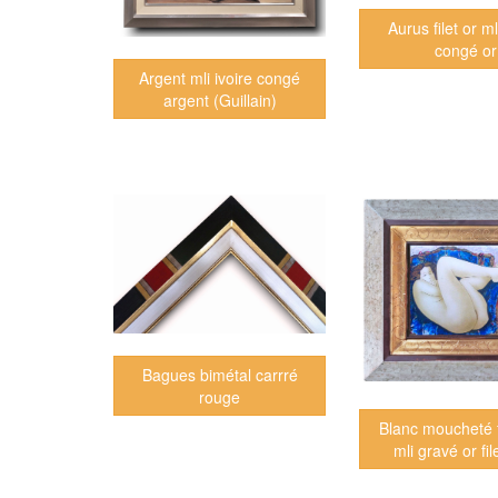
Aurus filet or ml
congé or
Argent mli ivoire congé
argent (Guillain)
Bagues bimétal carrré
rouge
Blanc moucheté fi
mli gravé or fil