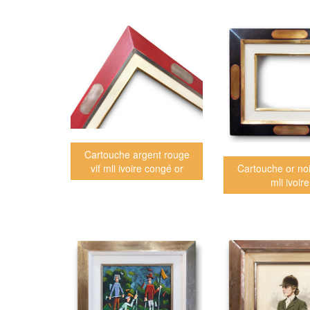
Cartouche argent rouge
vif mli ivoire congé or
Cartouche or noir
mli ivoire