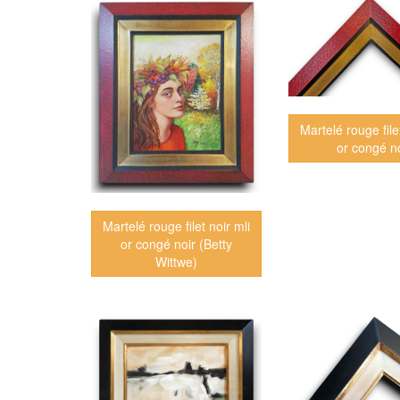
Martelé rouge file
or congé no
Martelé rouge filet noir mli
or congé noir (Betty
Wittwe)