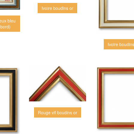
Ivoire boudins or
ieux bleu
0% (Dubord)
Ivoire boudins
Rouge vif boudins or