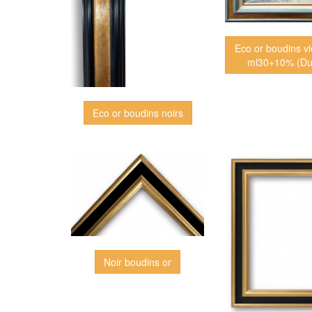
Eco or boudins v
ml30+1
Eco or boudins noirs
Noir boudins or