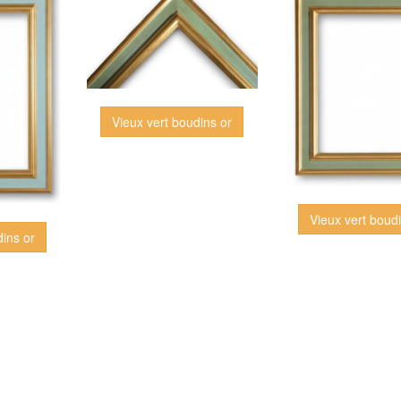
Vieux vert boudins or
Vieux vert boud
dins or