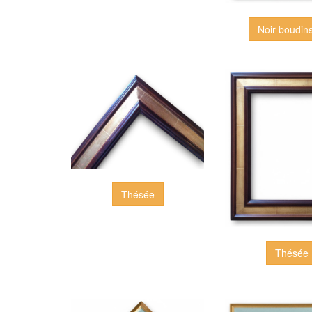
Noir boudins
Thésée
Thésée