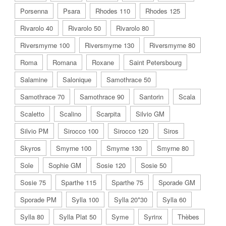
Porsenna
Psara
Rhodes 110
Rhodes 125
Rivarolo 40
Rivarolo 50
Rivarolo 80
Riversmyrne 100
Riversmyrne 130
Riversmyrne 80
Roma
Romana
Roxane
Saint Petersbourg
Salamine
Salonique
Samothrace 50
Samothrace 70
Samothrace 90
Santorin
Scala
Scaletto
Scalino
Scarpita
Silvio GM
Silvio PM
Sirocco 100
Sirocco 120
Siros
Skyros
Smyrne 100
Smyrne 130
Smyrne 80
Sole
Sophie GM
Sosie 120
Sosie 50
Sosie 75
Sparthe 115
Sparthe 75
Sporade GM
Sporade PM
Sylla 100
Sylla 20*30
Sylla 60
Sylla 80
Sylla Plat 50
Syme
Syrinx
Thèbes