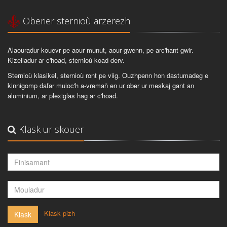
Oberier sternioù arzerezh
Alaouradur kouevr pe aour munut, aour gwenn, pe arc'hant gwir.
Kizelladur ar c'hoad, sternioù koad derv.
Sternioù klasikel, sternioù ront pe viig. Ouzhpenn hon dastumadeg e
kinnigomp dafar muioc'h a-vremañ en ur ober ur meskaj gant an
aluminium, ar plexiglas hag ar c'hoad.
Klask ur skouer
-
Klask pizh
Klask