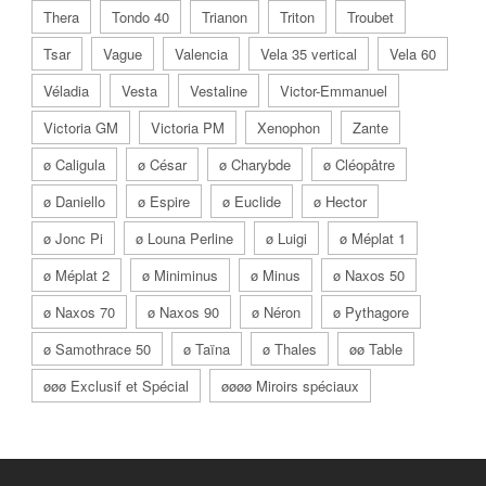
Thera
Tondo 40
Trianon
Triton
Troubet
Tsar
Vague
Valencia
Vela 35 vertical
Vela 60
Véladia
Vesta
Vestaline
Victor-Emmanuel
Victoria GM
Victoria PM
Xenophon
Zante
ø Caligula
ø César
ø Charybde
ø Cléopâtre
ø Daniello
ø Espire
ø Euclide
ø Hector
ø Jonc Pi
ø Louna Perline
ø Luigi
ø Méplat 1
ø Méplat 2
ø Miniminus
ø Minus
ø Naxos 50
ø Naxos 70
ø Naxos 90
ø Néron
ø Pythagore
ø Samothrace 50
ø Taïna
ø Thales
øø Table
øøø Exclusif et Spécial
øøøø Miroirs spéciaux