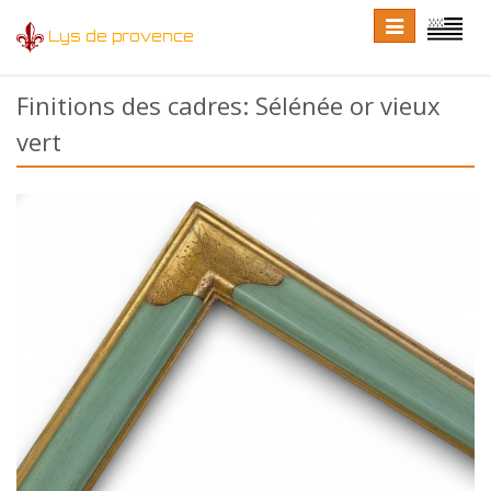
Toggle
Toggle
Lys de provence
navigation
language
Finitions des cadres: Sélénée or vieux
vert