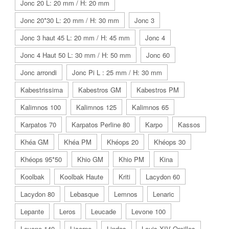
Jonc 20 L: 20 mm / H: 20 mm
Jonc 20*30 L: 20 mm / H: 30 mm
Jonc 3
Jonc 3 haut 45 L: 20 mm / H: 45 mm
Jonc 4
Jonc 4 Haut 50 L: 30 mm / H: 50 mm
Jonc 60
Jonc arrondi
Jonc Pi L : 25 mm / H: 30 mm
Kabestrissima
Kabestros GM
Kabestros PM
Kalimnos 100
Kalimnos 125
Kalimnos 65
Karpatos 70
Karpatos Perline 80
Karpo
Kassos
Khéa GM
Khéa PM
Khéops 20
Khéops 30
Khéops 95*50
Khio GM
Khio PM
Kina
Koolbak
Koolbak Haute
Kriti
Lacydon 60
Lacydon 80
Lebasque
Lemnos
Lenaric
Lepante
Leros
Leucade
Levone 100
Levone 140
Licorne
Lindos
Louis XIV Oreilles