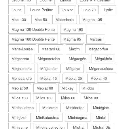
Louna
Louna Perline
Louxor
Lucio 70
Lydie
Mac 130
Mac 50
Macedonia
Magma 135
Magma 135 Double Pente
Magma 160
Magma 160 Double Pente
Magma 95
Marcas
Marie-Louise
Mastard 60
Max'm
Mégacorfou
Mégacreta
Mégacretabis
Mégaegée
Mégakhéa
Mégalenaric
Mégaleros
Mégalys
Méganausicaa
Melissandre
Méplat 15
Méplat 25
Méplat 40
Méplat 50
Méplat 60
Mickey
Milobis
Milos 130
Milos 160
Milos 60
Milos 80
Miniboudreco
Minicreta
Minidanton
Miniégine
Minigizeh
Minikabestros
Minimagma
Minipi
Minisyme
Miroirs collection
Mistral
Mistral Bis