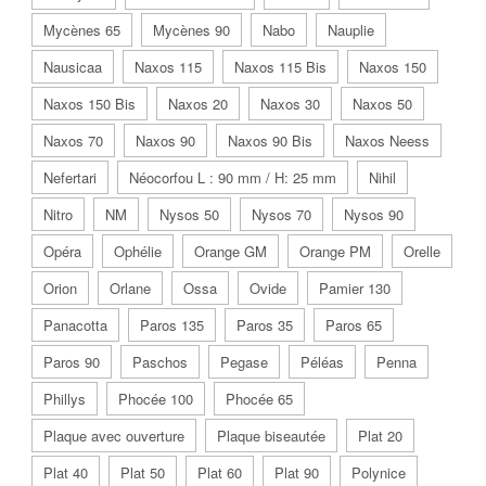
Mycènes 65
Mycènes 90
Nabo
Nauplie
Nausicaa
Naxos 115
Naxos 115 Bis
Naxos 150
Naxos 150 Bis
Naxos 20
Naxos 30
Naxos 50
Naxos 70
Naxos 90
Naxos 90 Bis
Naxos Neess
Nefertari
Néocorfou L : 90 mm / H: 25 mm
Nihil
Nitro
NM
Nysos 50
Nysos 70
Nysos 90
Opéra
Ophélie
Orange GM
Orange PM
Orelle
Orion
Orlane
Ossa
Ovide
Pamier 130
Panacotta
Paros 135
Paros 35
Paros 65
Paros 90
Paschos
Pegase
Péléas
Penna
Phillys
Phocée 100
Phocée 65
Plaque avec ouverture
Plaque biseautée
Plat 20
Plat 40
Plat 50
Plat 60
Plat 90
Polynice