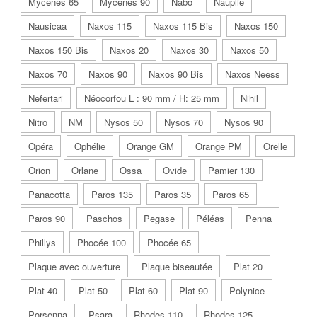
Mycènes 65
Mycènes 90
Nabo
Nauplie
Nausicaa
Naxos 115
Naxos 115 Bis
Naxos 150
Naxos 150 Bis
Naxos 20
Naxos 30
Naxos 50
Naxos 70
Naxos 90
Naxos 90 Bis
Naxos Neess
Nefertari
Néocorfou L : 90 mm / H: 25 mm
Nihil
Nitro
NM
Nysos 50
Nysos 70
Nysos 90
Opéra
Ophélie
Orange GM
Orange PM
Orelle
Orion
Orlane
Ossa
Ovide
Pamier 130
Panacotta
Paros 135
Paros 35
Paros 65
Paros 90
Paschos
Pegase
Péléas
Penna
Phillys
Phocée 100
Phocée 65
Plaque avec ouverture
Plaque biseautée
Plat 20
Plat 40
Plat 50
Plat 60
Plat 90
Polynice
Porsenna
Psara
Rhodes 110
Rhodes 125