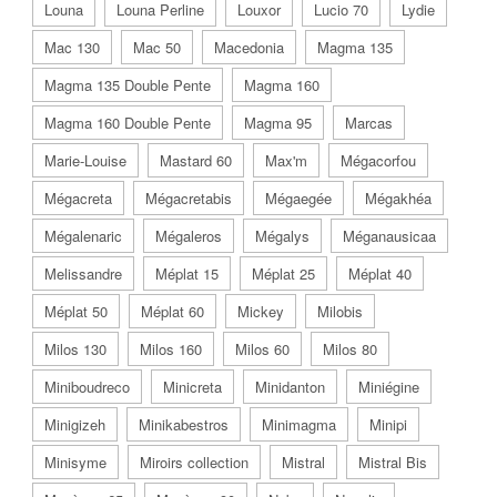
Louna
Louna Perline
Louxor
Lucio 70
Lydie
Mac 130
Mac 50
Macedonia
Magma 135
Magma 135 Double Pente
Magma 160
Magma 160 Double Pente
Magma 95
Marcas
Marie-Louise
Mastard 60
Max'm
Mégacorfou
Mégacreta
Mégacretabis
Mégaegée
Mégakhéa
Mégalenaric
Mégaleros
Mégalys
Méganausicaa
Melissandre
Méplat 15
Méplat 25
Méplat 40
Méplat 50
Méplat 60
Mickey
Milobis
Milos 130
Milos 160
Milos 60
Milos 80
Miniboudreco
Minicreta
Minidanton
Miniégine
Minigizeh
Minikabestros
Minimagma
Minipi
Minisyme
Miroirs collection
Mistral
Mistral Bis