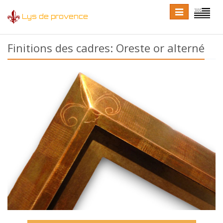
Toggle
Toggle
Lys de provence
navigation
language
Finitions des cadres: Oreste or alterné