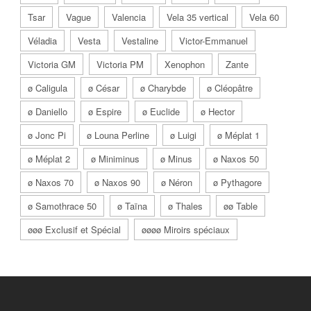
Tsar
Vague
Valencia
Vela 35 vertical
Vela 60
Véladia
Vesta
Vestaline
Victor-Emmanuel
Victoria GM
Victoria PM
Xenophon
Zante
ø Caligula
ø César
ø Charybde
ø Cléopâtre
ø Daniello
ø Espire
ø Euclide
ø Hector
ø Jonc Pi
ø Louna Perline
ø Luigi
ø Méplat 1
ø Méplat 2
ø Miniminus
ø Minus
ø Naxos 50
ø Naxos 70
ø Naxos 90
ø Néron
ø Pythagore
ø Samothrace 50
ø Taïna
ø Thales
øø Table
øøø Exclusif et Spécial
øøøø Miroirs spéciaux