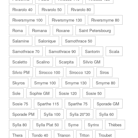
Rivarolo 40
Rivarolo 50
Rivarolo 80
Riversmyrne 100
Riversmyrne 130
Riversmyrne 80
Roma
Romana
Roxane
Saint Petersbourg
Salamine
Salonique
Samothrace 50
Samothrace 70
Samothrace 90
Santorin
Scala
Scaletto
Scalino
Scarpita
Silvio GM
Silvio PM
Sirocco 100
Sirocco 120
Siros
Skyros
Smyrne 100
Smyrne 130
Smyrne 80
Sole
Sophie GM
Sosie 120
Sosie 50
Sosie 75
Sparthe 115
Sparthe 75
Sporade GM
Sporade PM
Sylla 100
Sylla 20*30
Sylla 60
Sylla 80
Sylla Plat 50
Syme
Syrinx
Thèbes
Thera
Tondo 40
Trianon
Triton
Troubet