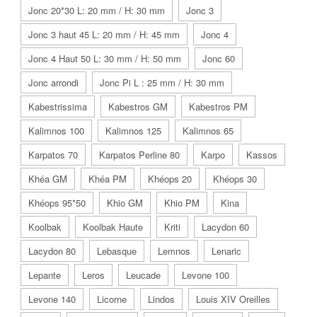
Jonc 20*30 L: 20 mm / H: 30 mm
Jonc 3
Jonc 3 haut 45 L: 20 mm / H: 45 mm
Jonc 4
Jonc 4 Haut 50 L: 30 mm / H: 50 mm
Jonc 60
Jonc arrondi
Jonc Pi L : 25 mm / H: 30 mm
Kabestrissima
Kabestros GM
Kabestros PM
Kalimnos 100
Kalimnos 125
Kalimnos 65
Karpatos 70
Karpatos Perline 80
Karpo
Kassos
Khéa GM
Khéa PM
Khéops 20
Khéops 30
Khéops 95*50
Khio GM
Khio PM
Kina
Koolbak
Koolbak Haute
Kriti
Lacydon 60
Lacydon 80
Lebasque
Lemnos
Lenaric
Lepante
Leros
Leucade
Levone 100
Levone 140
Licorne
Lindos
Louis XIV Oreilles