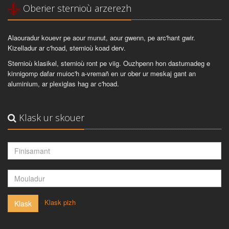
Oberier sternioù arzerezh
Alaouradur kouevr pe aour munut, aour gwenn, pe arc'hant gwir.
Kizelladur ar c'hoad, sternioù koad derv.
Sternioù klasikel, sternioù ront pe viig. Ouzhpenn hon dastumadeg e
kinnigomp dafar muioc'h a-vremañ en ur ober ur meskaj gant an
aluminium, ar plexiglas hag ar c'hoad.
Klask ur skouer
-
Klask pizh
Klask