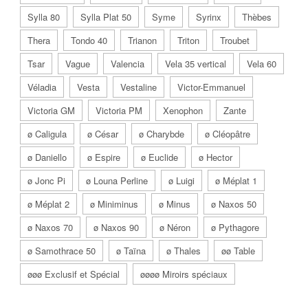
Sylla 80
Sylla Plat 50
Syme
Syrinx
Thèbes
Thera
Tondo 40
Trianon
Triton
Troubet
Tsar
Vague
Valencia
Vela 35 vertical
Vela 60
Véladia
Vesta
Vestaline
Victor-Emmanuel
Victoria GM
Victoria PM
Xenophon
Zante
ø Caligula
ø César
ø Charybde
ø Cléopâtre
ø Daniello
ø Espire
ø Euclide
ø Hector
ø Jonc Pi
ø Louna Perline
ø Luigi
ø Méplat 1
ø Méplat 2
ø Miniminus
ø Minus
ø Naxos 50
ø Naxos 70
ø Naxos 90
ø Néron
ø Pythagore
ø Samothrace 50
ø Taïna
ø Thales
øø Table
øøø Exclusif et Spécial
øøøø Miroirs spéciaux