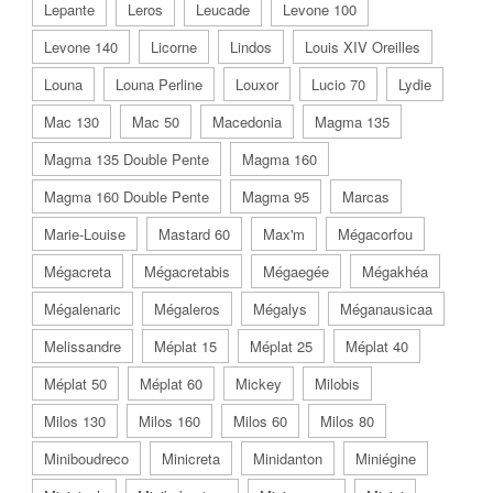
Lepante
Leros
Leucade
Levone 100
Levone 140
Licorne
Lindos
Louis XIV Oreilles
Louna
Louna Perline
Louxor
Lucio 70
Lydie
Mac 130
Mac 50
Macedonia
Magma 135
Magma 135 Double Pente
Magma 160
Magma 160 Double Pente
Magma 95
Marcas
Marie-Louise
Mastard 60
Max'm
Mégacorfou
Mégacreta
Mégacretabis
Mégaegée
Mégakhéa
Mégalenaric
Mégaleros
Mégalys
Méganausicaa
Melissandre
Méplat 15
Méplat 25
Méplat 40
Méplat 50
Méplat 60
Mickey
Milobis
Milos 130
Milos 160
Milos 60
Milos 80
Miniboudreco
Minicreta
Minidanton
Miniégine