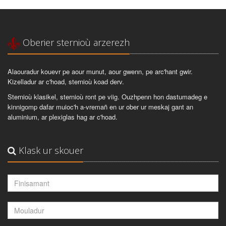
Oberier sternioù arzerezh
Alaouradur kouevr pe aour munut, aour gwenn, pe arc'hant gwir.
Kizelladur ar c'hoad, sternioù koad derv.
Sternioù klasikel, sternioù ront pe viig. Ouzhpenn hon dastumadeg e
kinnigomp dafar muioc'h a-vremañ en ur ober ur meskaj gant an
aluminium, ar plexiglas hag ar c'hoad.
Klask ur skouer