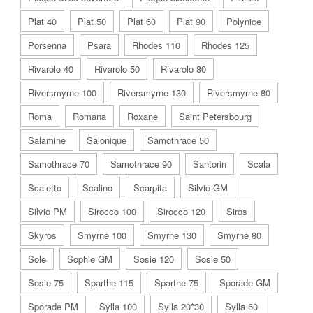
Plat 40
Plat 50
Plat 60
Plat 90
Polynice
Porsenna
Psara
Rhodes 110
Rhodes 125
Rivarolo 40
Rivarolo 50
Rivarolo 80
Riversmyrne 100
Riversmyrne 130
Riversmyrne 80
Roma
Romana
Roxane
Saint Petersbourg
Salamine
Salonique
Samothrace 50
Samothrace 70
Samothrace 90
Santorin
Scala
Scaletto
Scalino
Scarpita
Silvio GM
Silvio PM
Sirocco 100
Sirocco 120
Siros
Skyros
Smyrne 100
Smyrne 130
Smyrne 80
Sole
Sophie GM
Sosie 120
Sosie 50
Sosie 75
Sparthe 115
Sparthe 75
Sporade GM
Sporade PM
Sylla 100
Sylla 20*30
Sylla 60