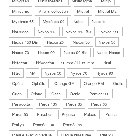
Minigizeh
Minikabestros
Minimagma
Minipi
Minisyme
Miroirs collection
Mistral
Mistral Bis
Mycènes 65
Mycènes 90
Nabo
Nauplie
Nausicaa
Naxos 115
Naxos 115 Bis
Naxos 150
Naxos 150 Bis
Naxos 20
Naxos 30
Naxos 50
Naxos 70
Naxos 90
Naxos 90 Bis
Naxos Neess
Nefertari
Néocorfou L : 90 mm / H: 25 mm
Nihil
Nitro
NM
Nysos 50
Nysos 70
Nysos 90
Opéra
Ophélie
Orange GM
Orange PM
Orelle
Orion
Orlane
Ossa
Ovide
Pamier 130
Panacotta
Paros 135
Paros 35
Paros 65
Paros 90
Paschos
Pegase
Péléas
Penna
Phillys
Phocée 100
Phocée 65
Plaque avec ouverture
Plaque biseautée
Plat 20