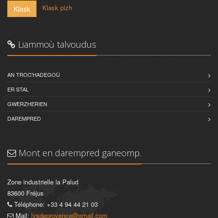
-
Klask pizh
Klask
Liammoù talvoudus
AN TROC'HADEGOÙ
ER STAL
GWERZHERIEN
DAREMPRED
Mont en darempred ganeomp.
Zone industrielle la Palud
83600 Fréjus
Téléphone: +33 4 94 44 21 03
Mail:
lysdeprovence@gmail.com