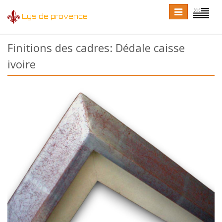
Toggle
Toggle
Lys de provence
navigation
language
Finitions des cadres: Dédale caisse
ivoire